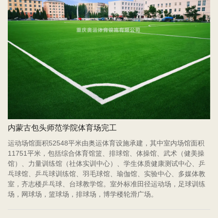
内蒙古包头师范学院体育场完工
运动场馆面积52548平米由奥运体育设施承建，其中室内场馆面积
11751平米，包括综合体育馆篮、排球馆、体操馆、武术（健美操
馆）、力量训练馆（社体实训中心）、学生体质健康测试中心、乒
乓球馆、乒乓球训练馆、羽毛球馆、瑜伽馆、实验中心、多媒体教
室，齐志楼乒乓球、台球教学馆。室外标准田径运动场，足球训练
场，网球场，篮球场，排球场，博学楼轮滑广场。