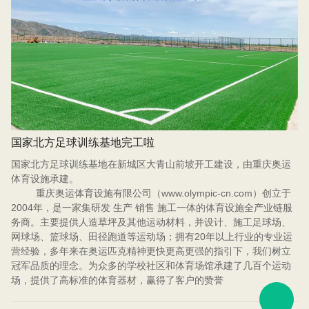
国家北方足球训练基地完工啦
国家北方足球训练基地在新城区大青山前坡开工建设，由重庆奥运
体育设施承建。
重庆奥运体育设施有限公司（www.olympic-cn.com）创立于
2004年，是一家集研发 生产 销售 施工一体的体育设施全产业链服
务商。主要提供人造草坪及其他运动材料，并设计、施工足球场、
网球场、篮球场、田径跑道等运动场；拥有20年以上行业的专业运
营经验，多年来在奥运匹克精神更快更高更强的指引下，我们树立
冠军品质的理念。为众多的学校社区和体育场馆承建了几百个运动
场，提供了高标准的体育器材，赢得了客户的赞誉