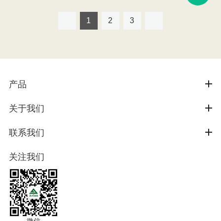
1
2
3
产品
关于我们
联系我们
关注我们