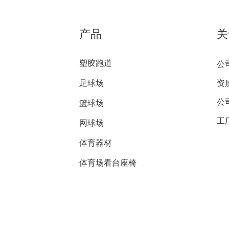
产品
关
塑胶跑道
公
足球场
资
公
篮球场
工
网球场
体育器材
体育场看台座椅