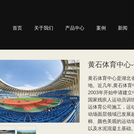
首页
关于我们
产品中心
案例
新闻
黄石体育中心
黄石体育中心是湖北
地。近几年,黄石体育
2003年开始申请建
国家残疾人运动员训
运体育公司施工，运动
动场面层领域已发展
棉、颜色美观的运动
以及水泥混凝土基础