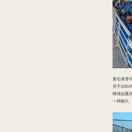
黄石体育
并于20
网球由
重
一种耐久