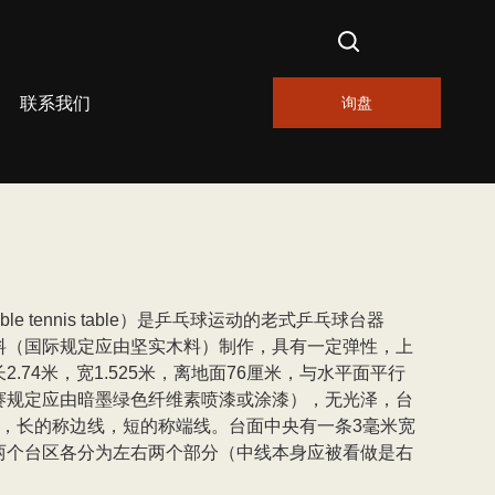
联系我们
询盘
le tennis table）是乒乓球运动的老式乒乓球台器
料（国际规定应由坚实木料）制作，具有一定弹性，上
.74米，宽1.525米，离地面76厘米，与水平面平行
赛规定应由暗墨绿色纤维素喷漆或涂漆），无光泽，台
线，长的称边线，短的称端线。台面中央有一条3毫米宽
两个台区各分为左右两个部分（中线本身应被看做是右