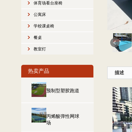
体育场看台座椅
公寓床
学校课桌椅
餐桌
教室灯
热卖产品
描述
预制型塑胶跑道
丙烯酸弹性网球
场