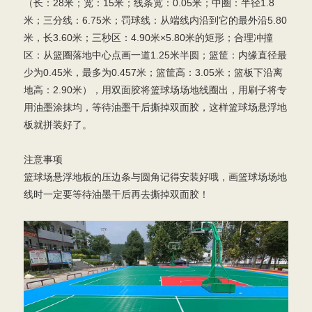
（长：28米；宽：15米；线条宽：0.05米；中圈：半径1.8
米；三分线：6.75米；罚球线：从端线内沿到它的最外沿5.80
米，长3.60米；三秒区：4.90米×5.80米的矩形；合理冲撞
区：从篮圈落地中心点画一道1.25米半圆；篮筐：内缘直径最
少为0.45米，最多为0.457米；篮筐高：3.05米；篮板下沿离
地高：2.90米），用双面胶将篮球场场地线圈出，用刷子将专
用油墨涂抹均，等待油墨干后撕掉双面胶，这样篮球场悬浮地
板就拼装好了。
注意事项
篮球场悬浮地板的压边条与圆角记得安装好哦，画篮球场场地
线时一定要等待油墨干后再去撕掉双面胶！