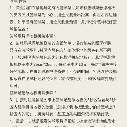
方法/步骤
1、首先我们在场地确定有无篮球架，如果有篮球架悬浮地板
的安装应以篮球架为中心，用盒尺测量出距离，向左右两边铺
设，如果没有篮球架，用盒尺测量预留，并用记号笔标记好篮
球架位置；
篮球场悬浮地板拼装步骤？
2、篮球场悬浮地板拼装其实很简单，没有复杂的图形拼装，
只有在篮球场的3秒区内颜色会与整体场地的颜色有所不同
（一般3秒区内的颜色皆为红色悬浮拼装地板）。悬浮拼装地
板规格基本为25cm*25cm，每箱基本为10㎡，每层为8块拼接
好的地板，在拼装过程中也省去了不少的时间。将悬浮拼装地
板放置在测量标记好的位置，将卡扣对接，用橡胶锤敲打锁住
即可。
篮球场悬浮地板拼装步骤？
3、拼接时注意留意图纸上篮球场悬浮地板的3秒区位置与3秒
区内悬浮拼装地板的数量（悬浮拼装地板数量少的肯定就是3
秒区内的啦），拼装时有一些压边条与圆角记得安装好哦。
4、最后一步就是观看篮球场悬浮图纸，确定篮球场地线尺寸