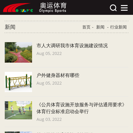
新闻
首页
新闻
-
-
行业新闻
市人大调研我市体育设施建设情况
Aug 05, 2022
户外健身器材有哪些
Aug 05, 2022
《公共体育设施开放服务与评估通用要求》
体育行业标准启动会举行
Aug 03, 2022